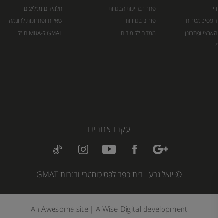
רי
פתרון בחינות הבגרות
תלמידים ממליצים
 הפסיכומטרית
פורום בגרויות
שאלות ופתרונות לדוגמה
הארצי ופתרונן
ממדים ללימודים
GMAT ל-MBA חו”ל
?
עקבו אחרינו
© יואל גבע - בית ספר לפסיכומטרי ובגרות-GMAT
An
Awesome
site
|
A
Wise Digital
development