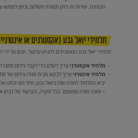
הבחינה. שירות זה ניתן תמורת תשלום, וניתן לממשו עד ה-10 באוקטובר (למחברת הבחינה של מועד הקיץ שלפניו) ועד ה-10 במאי (למועד החור
תלמידי יואל גבע (אקסטרנים או אינטרניי
תלמידי יואל גבע המעוניינים להגיש ערעור, יונחו על ידי
תלמיד אקסטרני
צריך לשלם כדי לקבל צילום מחברת ו
תלמיד אינטרני
צריך לבקש מבית ספרו צילום של מחב
יביא התלמיד למורה שלו ביואל גבע, ויחד הם יבחנו 
– ימונה מורה מטעמם. בכל מקרה, בערעור של נבחן אי