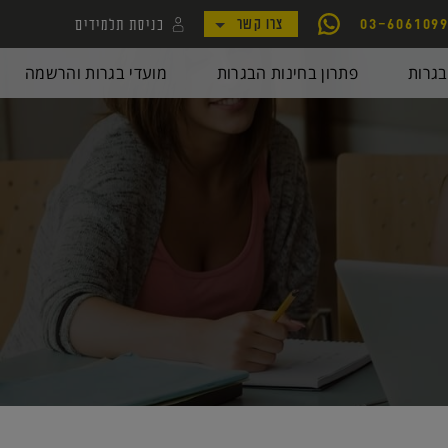
כניסת תלמידים
03-606109
צרו קשר
לקמפוס קורסי יואל גבע
גרות
פתרון בחינות הבגרות
מועדי בגרות והרשמה
לאתר my.geva