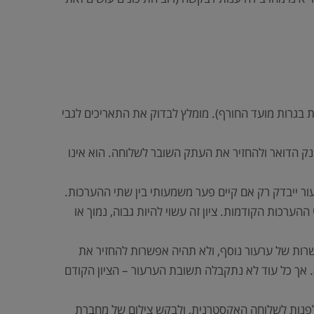
 ה- ‏10 באוקטובר (לבחינות מועד הקיץ) ועד ה- ‏10 במאי (לבחינות בגרות מועד החורף). מומלץ לבדוק את התאריכים לגבי
 הדואר ולהחזיר את העתק השובר לשלוחה. הוא אינו
עור ייבדק רק אם קיים פער משמעותי בין שתי ההערכות.
הערכות הקודמות. ציון זה עשוי להיות גבוה, נמוך או
רות של ערעור נוסף, ולא תהיה אפשרות להחזיר את
 אך כל עוד לא נתקבלה תשובת הערעור – הציון הקודם
ש לפנות לשלוחה האקסטרנית, ולבקש צילום של מחברת