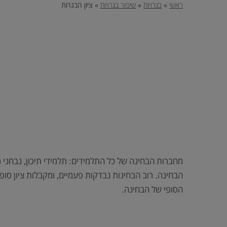
וכן
ראשי
»
בגרויות
»
שיפור בגרויות
»
ציון הבגרות
הטובה
רכזי,
אפשרותך
לחוץ
ביותר,
נטר
די
שתוכל
דלג
אזור
להבטיח
בא
להם
הצלחה
מלאה
בבחינות
הבגרות,
בפסיכומטרי
וב-
מחברות הבחינה של כל התלמידים: תלמידי תיכון, נבחני 
GMAT.
הבחינה. רוב הבחינות נבדקות פעמיים, ומקבלות ציון סופ
הסופי של הבחינה.