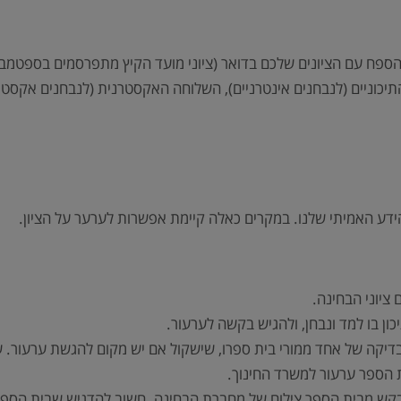
פח עם הציונים שלכם בדואר (ציוני מועד הקיץ מתפרסמים בספטמבר,
תיכוניים (לנבחנים אינטרניים), השלוחה האקסטרנית (לנבחנים אקסטרנ
דע האמיתי שלנו. במקרים כאלה קיימת אפשרות לערער על הציון.
ון בו למד ונבחן, ולהגיש בקשה לערעור.
קה של אחד ממורי בית ספרו, שישקול אם יש מקום להגשת ערעור. שי
 הספר ערעור למשרד החינוך.
בקש מבית הספר צילום של מחברת הבחינה. חשוב להדגיש שבית הספר א