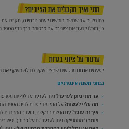
מתי ואיך מקבלים את הציונים?
כחודשיים עד שלושה חודשים לאחר הבחינה, תקבלו את הס
כן, תוכלו לדעת את ציוניכם עם פרסומם דרך בתי הספר ה
ערעור על ציוני בגרות
לפעמים אנחנו מרגישים שהציון שקיבלנו לא משקף את הי
נבחני משנה אינטרניים
עד מתי ניתן לערער?
ניתן לערער עד 40 יום מפרסום ציוני הבחינה.
מה עליי לעשות
? על התלמיד לפנות לבית הספר התיכ
איך זה עובד
? עם הגשת הבקשה, תועבר המחברת לבדי
ויותר
(במתמטיקה ניתן לערער גם על פחות), יגיש בית
האם אני יכול לעיין במחברת הבחינה שלי
? ניתן ל