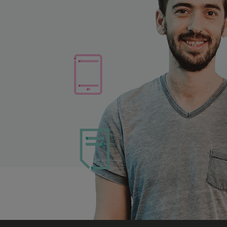
ב
תמי
תום
רועי
ליאור
גילי
ר
רום
עמנואל
גורביץ’
ניר
אילני