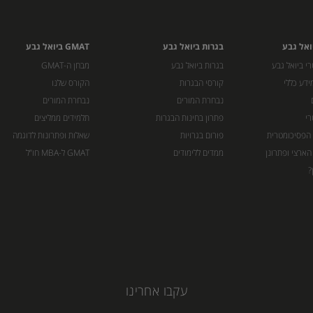
ואל גבע
בגרות ביואל גבע
GMAT ביואל גבע
י ביואל גבע
בגרות ביואל גבע
מבחן ה-GMAT
ידע כללי
קורסי הבגרות
הקורס שלנו
נבחרת המורים
נבחרת המורים
רי
פתרון בחינות הבגרות
תלמידים ממליצים
 הפסיכומטרית
פורום בגרויות
שאלות ופתרונות לדוגמה
הארצי ופתרונן
ממדים ללימודים
GMAT ל-MBA חו”ל
?
עקבו אחרינו