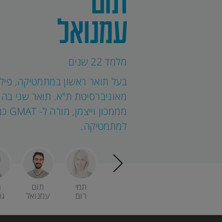
תום
הטובה
הבא
עמנואל
ביותר,
שתוכל
להבטיח
מלמד 22 שנים
להם
הצלחה
בעל תואר ראשון במתמטיקה, פילו
מלאה
מאוניברסיטת ת"א. תואר שני בה
בבחינות
מממכון ו
הבגרות,
למתמטיקה.
בפסיכומטרי
וב-
GMAT.
ניר
שי
יואב
תמי
תום
ר
פרידמן
בירמן
קרנר
רום
עמנואל
גו