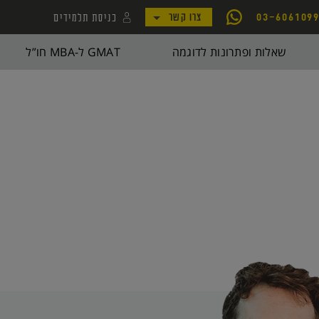
כניסת תלמידים
03-606109
צרו קשר
לקמפוס קורסי יואל גבע
שאלות ופתרונות לדוגמה
GMAT ל-MBA חו”ל
לאתר my.geva