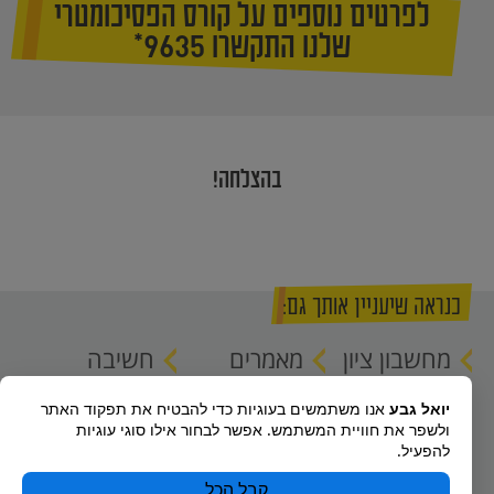
לפרטים נוספים על קורס הפסיכומטרי
שלנו התקשרו 9635*
בהצלחה!
כנראה שיעניין אותך גם:
מחשבון ציון
מאמרים
חשיבה
פסיכומטרי
וטיפים
מתפתחת
יואל גבע
אנו משתמשים בעוגיות כדי להבטיח את תפקוד האתר
ולמידה
ולשפר את חוויית המשתמש. אפשר לבחור אילו סוגי עוגיות
מטעויות
להפעיל.
קבל הכל