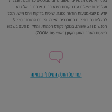
בפני לא מעט תלמידים, משום שהם מבוססים על הבנת אנגלית
ועל ניתוח שאלות עם מקורות מידע רבים. אנחנו ביואל גבע
יודעים שבאמצעות הוראה נכונה, שיטות בדוקות ויחס אישי, תוכלו
להצליח גם בחלקים המורכבים האלה. הקורס המורחב כולל 6
מפגשים (21 שעות), בנוסף לקורס הכמותי, ומתקיים פעם בשבוע
בשעות הערב באופן מקוון (באמצעות ZOOM).
עוד על החלק המילולי בבחינה