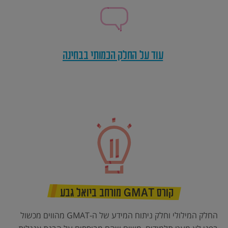
עוד על החלק הכמותי בבחינה
קורס GMAT מורחב ביואל גבע
החלק המילולי וחלק ניתוח המידע של ה-GMAT מהווים מכשול