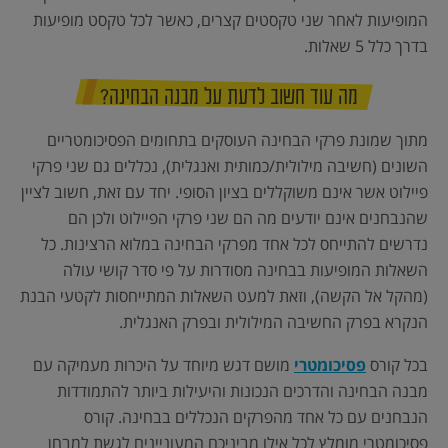
המופיעות לאחר שני טקסטים קצרים, כאשר לכל טקסט מופיעות
בדרך כלל 5 שאלות.
מה עוד חשוב לדעת על מבנה הבחינה?
מתוך שמונת פרקי הבחינה העוסקים בתחומים הפסיכומטריים
השונים (חשיבה מילולית/כמותית ואנגלית), נכללים גם שני פרקי
פיילוט אשר אינם משוקללים בציון הסופי. יחד עם זאת, חשוב לציין
שהנבחנים אינם יודעים מה הם שני פרקי הפיילוט ולכן הם
נדרשים להתייחס לכל אחד מפרקי הבחינה במלוא הרצינות. כל
השאלות המופיעות בבחינה מסודרות על פי סדר קושי עולה
(מהקל אל הקשה), וזאת למעט השאלות המתייחסות לקטעי הבנת
הנקרא בפרק החשיבה המילולית ובפרק האנגלית.
בכל קורס
פסיכומטרי
מושם דגש מיוחד על היכרות מעמיקה עם
מבנה הבחינה והדרכים הנכונות והיעילות ביותר להתמודדות
הנבחנים עם כל אחד מהפרקים הנכללים בבחינה. קורס
פסיכומטרי מומלץ לכל אילו מביניכם המעוניינים לגשת למבחן