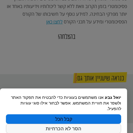
פסיכומטרי בזמן הקרוב וזאת ללא קשר ליכולותיו וידיעותיו באחד או
יותר מפרקי הבחינה. למידע נוסף על חשיבותו של הקורס
הפסיכומטרי ומידע על תכני הקורס
לחצו כאן
בהצלחה!
כנראה שיעניין אותך גם:
קורס
שימוש
פסיכומטרי
יואל גבע
אנו משתמשים בעוגיות כדי להבטיח את תפקוד האתר
פסיכומטרי
בפיקדון
לתיכוניסטים
ולשפר את חוויית המשתמש. אפשר לבחור אילו סוגי עוגיות
ביואל גבע
הצבאי
להפעיל.
קבל הכל
הסר לא הכרחיות