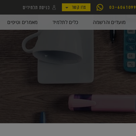
כניסת תלמידים
03-606109
צרו קשר
לקמפוס קורסי יואל גבע
מועדים והרשמה
כלים לתלמיד
מאמרים וטיפים
לאתר my.geva