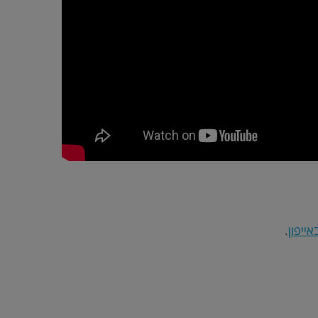
אייפון
.