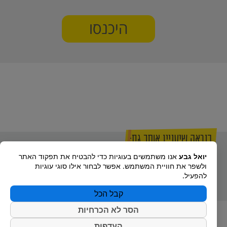
היכנסו
כנראה שיעניין אותך גם:
יואל גבע
אנו משתמשים בעוגיות כדי להבטיח את תפקוד האתר
אזור הקריאה
סאונד בחינה
מחשבון ציון
ולשפר את חוויית המשתמש. אפשר לבחור אילו סוגי עוגיות
של יואל גבע
מלאה
פסיכומטרי
להפעיל.
קבל הכל
הסר לא הכרחיות
העדפות