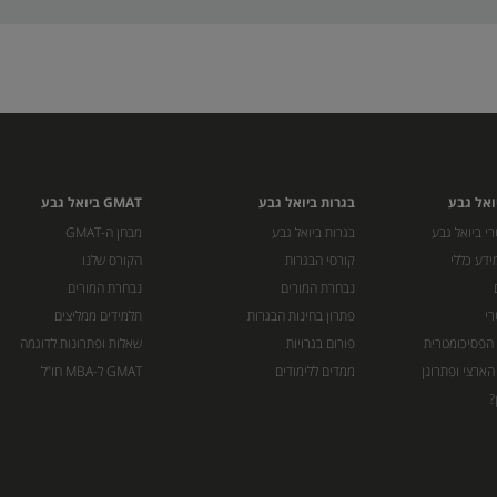
ואל גבע
בגרות ביואל גבע
GMAT ביואל גבע
י ביואל גבע
בגרות ביואל גבע
מבחן ה-GMAT
ידע כללי
קורסי הבגרות
הקורס שלנו
נבחרת המורים
נבחרת המורים
רי
פתרון בחינות הבגרות
תלמידים ממליצים
 הפסיכומטרית
פורום בגרויות
שאלות ופתרונות לדוגמה
הארצי ופתרונן
ממדים ללימודים
GMAT ל-MBA חו”ל
?