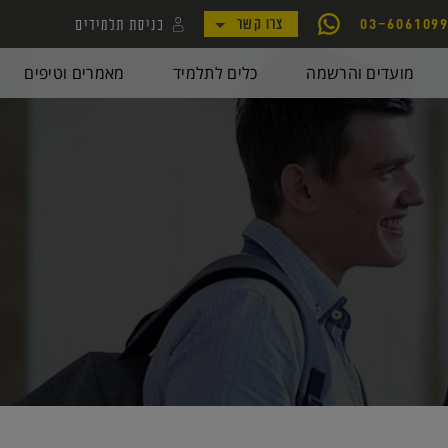
כניסת תלמידים
03-606109
צרו קשר
לקמפוס קורסי יואל גבע
מועדים והרשמה
כלים לתלמיד
מאמרים וטיפים
לאתר my.geva