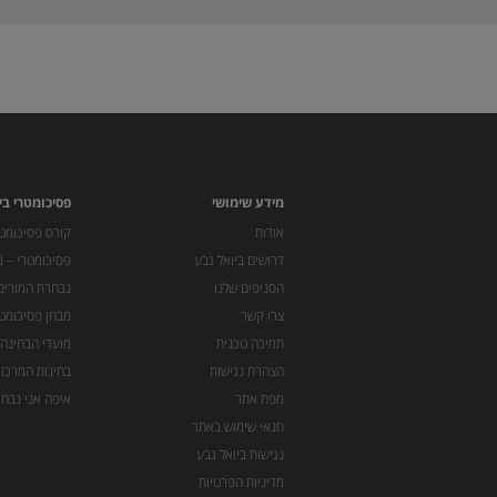
מידע שימושי
פסיכומטרי בי
אודות
קורס פסיכומטר
דרושים ביואל גבע
פסיכומטרי – מ
הסניפים שלנו
נבחרת המורים
צרו קשר
מבחן פסיכומט
תמיכה טכנית
מועדי הבחינה
הצהרת נגישות
בחינות המרכז 
מפת אתר
איפה אני נבחן
תנאי שימוש באתר
נגישות ביואל גבע
מדיניות הפרטיות