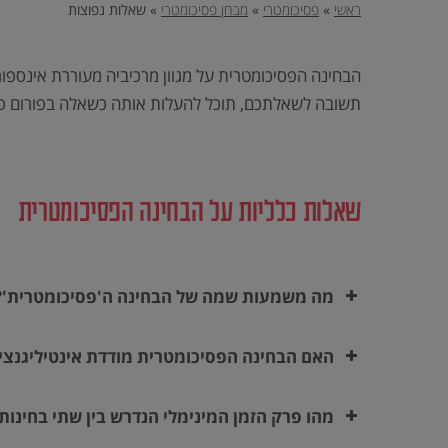
וכן
ראשי
»
פסיכומטרי
»
מבחן פסיכומטרי
»
שאלות נפוצות
הטובה
רכזי,
אפשרותך
לחוץ
ביותר,
נטר
די
שתוכל
הבחינה הפסיכומטרית על מגוון מרכיביה מעוררת אינספו
דלג
אזור
להבטיח
בא
תשובה לשאלתכם, תוכל להעלות אותה כשאלה בפורום פסיכ
להם
הצלחה
מלאה
שאלות כלליות על הבחינה הפסיכומטרית
בבחינות
הבגרות,
בפסיכומטרי
וב-
מה משמעות שמה של הבחינה ה'פסיכומטרית'?
GMAT.
האם הבחינה הפסיכומטרית מודדת אינטיליגנצי
מהו פרק הזמן המינימלי הנדרש בין שתי בחינות