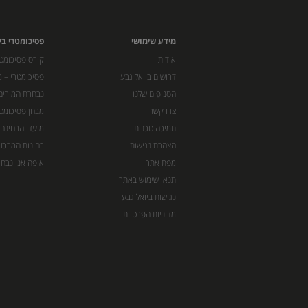
מידע שימושי
פסיכומטרי בי
אודות
קורס פסיכומטר
דרושים ביואל גבע
פסיכומטרי – מ
הסניפים שלנו
נבחרת המורים
צרו קשר
מבחן פסיכומט
תמיכה טכנית
מועדי הבחינה
הצהרת נגישות
בחינות המרכז 
מפת אתר
איפה אני נבחן
תנאי שימוש באתר
נגישות ביואל גבע
מדיניות הפרטיות