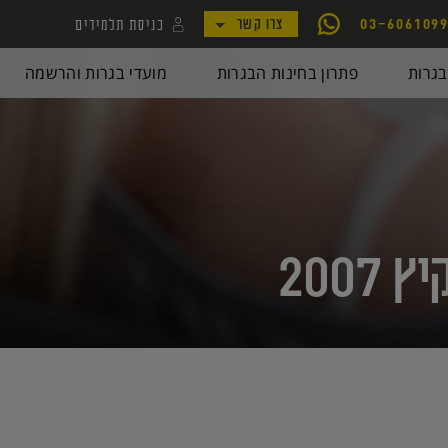
כניסת תלמידים
03-606109
צרו קשר
לקמפוס קורסי יואל גבע
גרות
פתרון בחינות הבגרות
מועדי בגרות והרשמה
לאתר my.geva
200