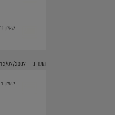
שאלון ז´ (016108, 407) - e G
מועד ב׳ - 12/07/2007
שאלון ב´ (016103, 402) - B