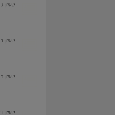
שאלון ג´ (016104, 403) -  C
שאלון ד´ (016105, 404) - D
שאלון ה´ (016106, 405) - E
שאלון ו´ (016107, 406) - e F