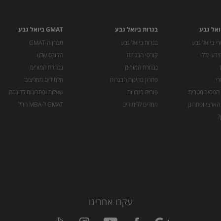
ואל גבע
בגרות ביואל גבע
GMAT ביואל גבע
י ביואל גבע
בגרות ביואל גבע
מבחן ה-GMAT
ידע כללי
קורסי הבגרות
הקורס שלנו
נבחרת המורים
נבחרת המורים
רי
פתרון בחינות הבגרות
תלמידים ממליצים
 הפסיכומטרית
פורום בגרויות
שאלות ופתרונות לדוגמה
הארצי ופתרונן
ממדים ללימודים
GMAT ל-MBA חו”ל
?
עקבו אחרינו