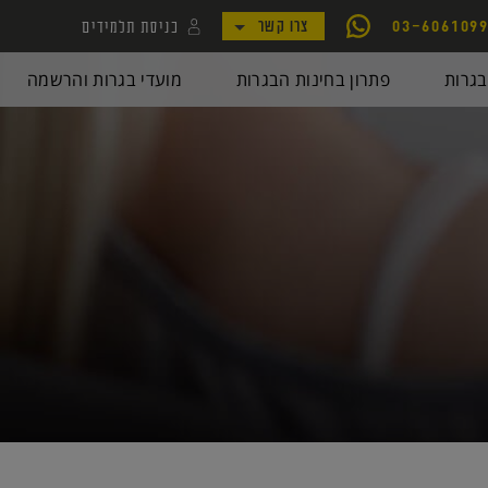
כניסת תלמידים
03-606109
צרו קשר
לקמפוס קורסי יואל גבע
גרות
פתרון בחינות הבגרות
מועדי בגרות והרשמה
לאתר my.geva