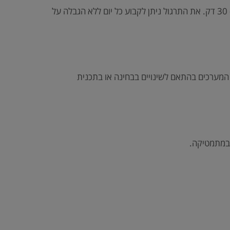
כל מפגש הוא בן 5.5 שעות, בנוסף מתקיימות לפחות שעתיים שבועיות של עזר עם המורה +תרגול פרטי עם מתרגל במשך כ- 30 דק. את התרגול ניתן לקבוע כל יום ללא הגבלה על
 המערכים בהתאם לשינויים בבחינה או בתכנית
 במתמטיקה.