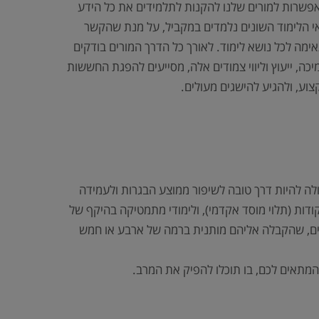
אפשרות למורים שלנו להקנות לתלמידים את כל הידע
שאי הלימוד השונים נלמדים במקביל, על מנת שהקשר
ימה לכל נושא לימוד. לאורך כל הדרך המורים בודקים
ה, ייעוץ וליווי צמודים אלה, מסייעים להפגת החששות
וע, ולהגיע להישגים מעולים.
ת מלאה יש להיבחן ב-3 יח”ל חובה בלבד במתמטיקה, אולם הרחבת לימודי המתמטיקה ל- 4 או 5 יח”ל יכולה להיות דרך טובה לשיפור ממוצע הבגרות ולעמידה
קבלה האקדמיים, זאת משום שלימודי מתמטיקה בהיקף של 4 יחידות לימוד מעניק לנבחנים בו בונוס של 12.5 או 15 נקודות (תלוי מוסד אקדמי), ולימודי מתמטיקה בהיקף של
עת שישנם מקצועות אקדמיים, שהקבלה אליהם מותנית ברמה של ארבע או חמש
המתאים לכם, בו תוכלו להפיק את המרב.