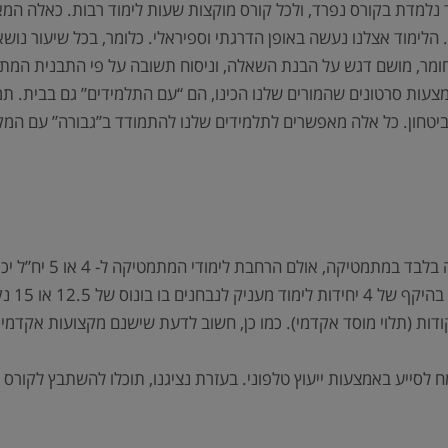
 נלמדת בקורס נפרד, ולכל קורס מוקצות שעות לימוד רבות. כאלה המ
 הלימוד אצלנו נעשה באופן הדרגתי וספיראלי. כלומר, בכל שיעור נו
החומר, מושם דגש על הבנת השאלה, וניסוח תשובה על פי התבנית המתא
ת סרטונים שהמורים שלנו הכינו, הם “עם התלמידים” גם בבית. תמיכ
יטחון. כל אלה מאפשרים לתלמידים שלנו להתמודד ב”גבורה” עם המקצ
כדי להשיג תעודת בגרו
בתנאי ה
ידות לימוד מעניק לנבחנים בו בונוס של 25 או 35 נקודות (תלוי מוסד אקדמי). כמו כן, חשוב לד
לסייע באמצעות ייעוץ טלפוני. בעזרת נציגנו, תוכלו להשתבץ לקורס 