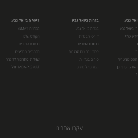
ואל גבע
בגרות ביואל גבע
GMAT ביואל גבע
י ביואל גבע
בגרות ביואל גבע
מבחן ה-GMAT
ידע כללי
קורסי הבגרות
הקורס שלנו
נבחרת המורים
נבחרת המורים
רי
פתרון בחינות הבגרות
תלמידים ממליצים
 הפסיכומטרית
פורום בגרויות
שאלות ופתרונות לדוגמה
הארצי ופתרונן
ממדים ללימודים
GMAT ל-MBA חו”ל
?
עקבו אחרינו