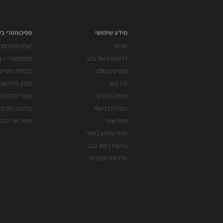
מידע שימושי
פסיכומטרי בי
אודות
קורס פסיכומטר
דרושים ביואל גבע
פסיכומטרי – מ
הסניפים שלנו
נבחרת המורים
צרו קשר
מבחן פסיכומט
תמיכה טכנית
מועדי הבחינה
הצהרת נגישות
בחינות המרכז 
מפת אתר
איפה אני נבחן
תנאי שימוש באתר
נגישות ביואל גבע
מדיניות הפרטיות