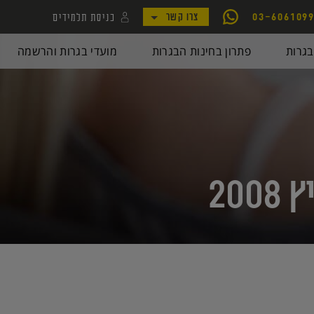
כניסת תלמידים
03-606109
צרו קשר
לקמפוס קורסי יואל גבע
גרות
פתרון בחינות הבגרות
מועדי בגרות והרשמה
לאתר my.geva
20