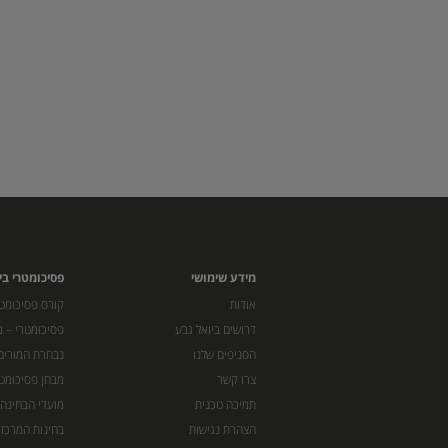
מידע שימושי
פסיכומטרי בי
אודות
קורס פסיכומטר
דרושים ביואל גבע
פסיכומטרי – מ
הסניפים שלנו
נבחרת המורים
צרו קשר
מבחן פסיכומט
תמיכה טכנית
מועדי הבחינה
הצהרת נגישות
בחינות המרכז 