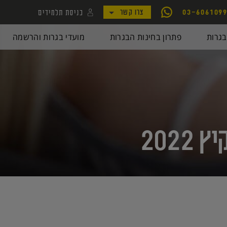
כניסת תלמידים
03-606109
צרו קשר
לקמפוס קורסי יואל גבע
גרות
פתרון בחינות הבגרות
מועדי בגרות והרשמה
לאתר my.geva
202