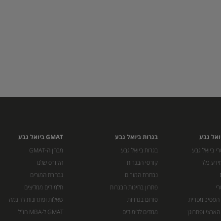
ואל גבע
בגרות ביואל גבע
GMAT ביואל גבע
י ביואל גבע
בגרות ביואל גבע
מבחן ה-GMAT
ידע כללי
קורסי הבגרות
הקורס שלנו
נבחרת המורים
נבחרת המורים
רי
פתרון בחינות הבגרות
תלמידים ממליצים
 הפסיכומטרית
פורום בגרויות
שאלות ופתרונות לדוגמה
הארצי ופתרונן
ממדים ללימודים
GMAT ל-MBA חו”ל