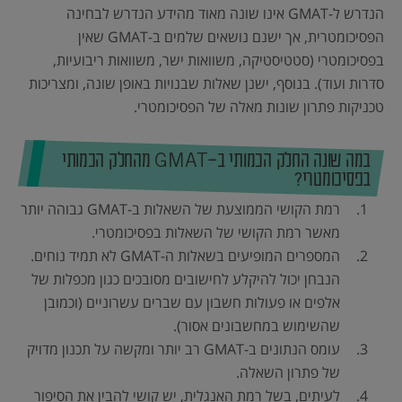
הנדרש ל-GMAT אינו שונה מאוד מהידע הנדרש לבחינה
הפסיכומטרית, אך ישנם נושאים שלמים ב-GMAT שאין
בפסיכומטרי (סטטיסטיקה, משוואות ישר, משוואות ריבועיות,
סדרות ועוד). בנוסף, ישנן שאלות שבנויות באופן שונה, ומצריכות
טכניקות פתרון שונות מאלה של הפסיכומטרי.
במה שונה החלק הכמותי ב-GMAT מהחלק הכמותי
בפסיכומטרי?
רמת הקושי הממוצעת של השאלות ב-GMAT גבוהה יותר
מאשר רמת הקושי של השאלות בפסיכומטרי.
המספרים המופיעים בשאלות ה-GMAT לא תמיד נוחים.
הנבחן יכול להיקלע לחישובים מסובכים כגון מכפלות של
אלפים או פעולות חשבון עם שברים עשרוניים (וכמובן
שהשימוש במחשבונים אסור).
עומס הנתונים ב-GMAT רב יותר ומקשה על תכנון מדויק
של פתרון השאלה.
לעיתים, בשל רמת האנגלית, יש קושי להבין את הסיפור