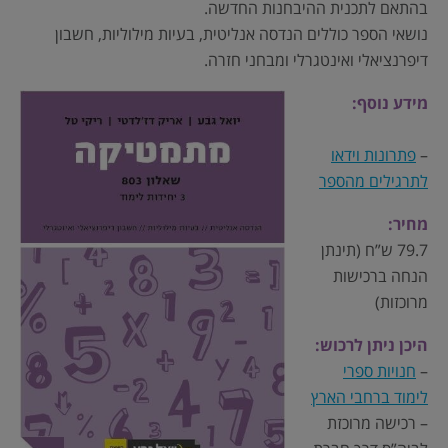
בהתאם לתכנית ההיבחנות החדשה.
נושאי הספר כוללים הנדסה אנליטית, בעיות מילוליות, חשבון
דיפרנציאלי ואינטגרלי ומבחני חזרה.
מידע נוסף:
–
פתרונות וידאו
לתרגילים מהספר
מחיר:
79.7 ש”ח (תינתן
הנחה ברכישות
מרוכזות)
היכן ניתן לרכוש:
–
חנויות ספרי
לימוד ברחבי הארץ
– רכישה מרוכזת