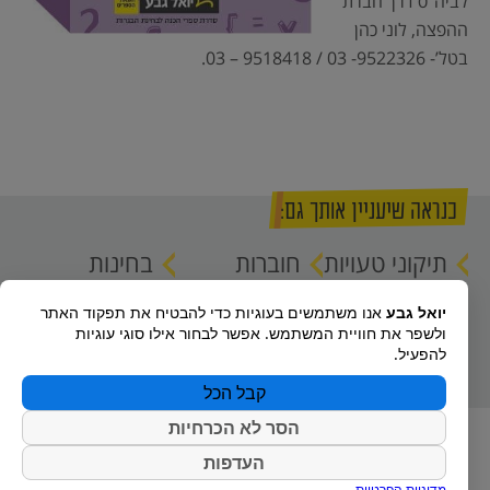
לביה”ס דרך חברת
ההפצה, לוני כהן
בטל’- 9522326- 03 / 9518418 – 03.
כנראה שיעניין אותך גם:
תיקוני טעויות
חוברות
בחינות
לספרים
המבחנים
מתכונת
יואל גבע
אנו משתמשים בעוגיות כדי להבטיח את תפקוד האתר
במתמטיקה –
ולשפר את חוויית המשתמש. אפשר לבחור אילו סוגי עוגיות
שאלון 807
להפעיל.
קבל הכל
הסר לא הכרחיות
העדפות
מדיניות הפרטיות