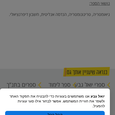
נושאי הספר:
גיאומטריה, טריגונומטריה, הנדסה אנליטית, חשבון דיפרנציאלי.
כנראה שיעניין אותך גם:
ספרי יואל גבע
ספר לימוד
ספרים בתנ”ך
לתכנית סאלד
במתמטיקה
יואל גבע
אנו משתמשים בעוגיות כדי להבטיח את תפקוד האתר
לשאלון 803
ולשפר את חוויית המשתמש. אפשר לבחור אילו סוגי עוגיות
(3 יח”ל)
להפעיל.