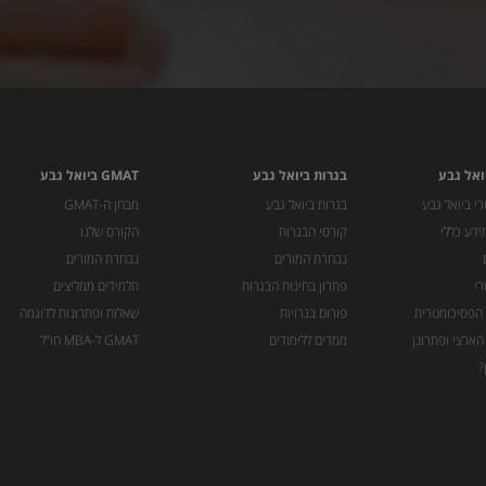
ואל גבע
בגרות ביואל גבע
GMAT ביואל גבע
י ביואל גבע
בגרות ביואל גבע
מבחן ה-GMAT
ידע כללי
קורסי הבגרות
הקורס שלנו
נבחרת המורים
נבחרת המורים
רי
פתרון בחינות הבגרות
תלמידים ממליצים
 הפסיכומטרית
פורום בגרויות
שאלות ופתרונות לדוגמה
הארצי ופתרונן
ממדים ללימודים
GMAT ל-MBA חו”ל
?