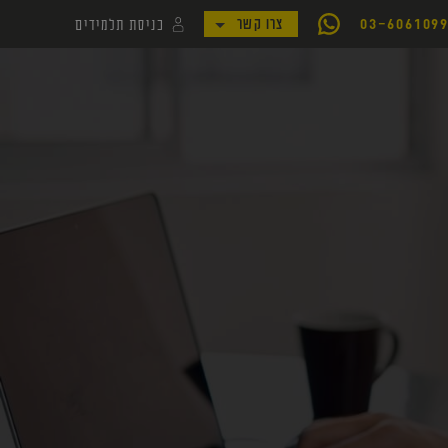
כניסת תלמידים
03-606109
צרו קשר
לקמפוס קורסי יואל גבע
לאתר my.geva