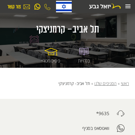
ילוג
תוכן
תל אביב- קרמניצקי
בגרויות
פסיכומטרי
ראשי
»
הסניפים שלנו
»
תל אביב- קרמניצקי
9635*
וואטסאפ בסניף