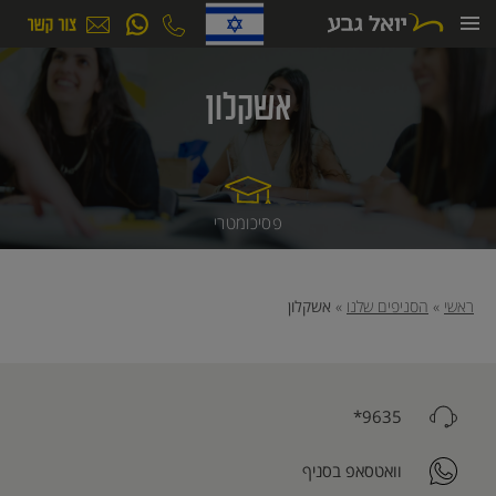
ילוג
תוכן
אשקלון
פסיכומטרי
ראשי
»
הסניפים שלנו
»
אשקלון
9635*
וואטסאפ בסניף