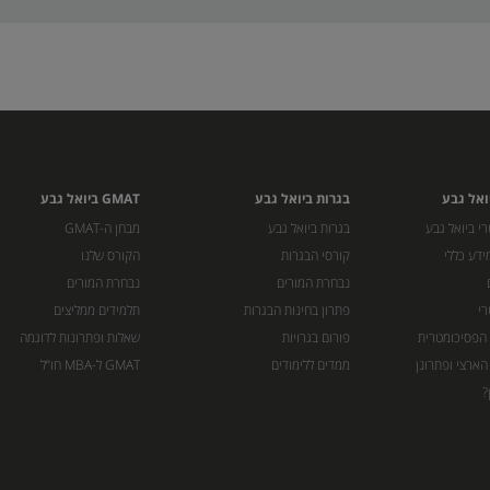
ואל גבע
בגרות ביואל גבע
GMAT ביואל גבע
י ביואל גבע
בגרות ביואל גבע
מבחן ה-GMAT
ידע כללי
קורסי הבגרות
הקורס שלנו
נבחרת המורים
נבחרת המורים
רי
פתרון בחינות הבגרות
תלמידים ממליצים
 הפסיכומטרית
פורום בגרויות
שאלות ופתרונות לדוגמה
הארצי ופתרונן
ממדים ללימודים
GMAT ל-MBA חו”ל
?