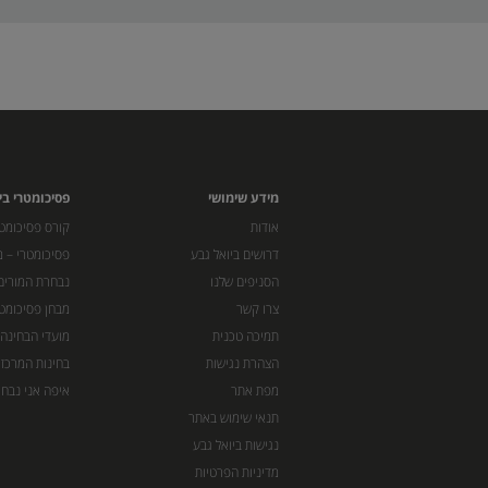
מידע שימושי
פסיכומטרי בי
אודות
קורס פסיכומטר
דרושים ביואל גבע
פסיכומטרי – מ
הסניפים שלנו
נבחרת המורים
צרו קשר
מבחן פסיכומט
תמיכה טכנית
מועדי הבחינה
הצהרת נגישות
בחינות המרכז 
מפת אתר
איפה אני נבחן
תנאי שימוש באתר
נגישות ביואל גבע
מדיניות הפרטיות