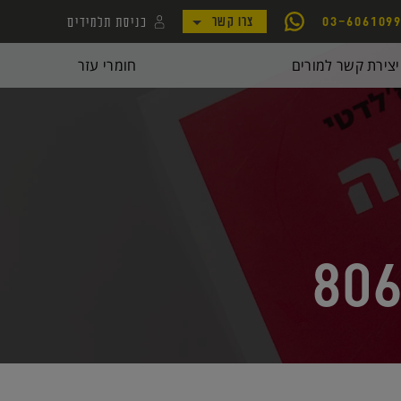
כניסת תלמידים
03-606109
צרו קשר
לקמפוס קורסי יואל גבע
יצירת קשר למורים
חומרי עזר
לאתר my.geva