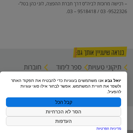
– רכישה מרוכזת לביה”ס דרך חברת ההפצה, לוני כהן בטל’-
9522326- 03 / 9518418 – 03.
כנראה שיעניין אותך גם:
תיקוני טעויות
ספר לימוד
חוברות
לספרים
במתמטיקה
המבחנים
יואל גבע
אנו משתמשים בעוגיות כדי להבטיח את תפקוד האתר
לשאלון 807
ולשפר את חוויית המשתמש. אפשר לבחור אילו סוגי עוגיות
(5 יח”ל)
להפעיל.
קבל הכל
הסר לא הכרחיות
העדפות
מדיניות הפרטיות