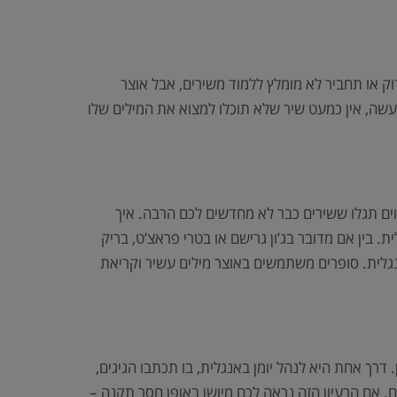
ק או תחביר לא מומלץ ללמוד משירים, אבל אוצר
שה, אין כמעט שיר שלא תוכלו למצוא את המילים שלו
הרוק משתמשות באוצר מילים של לא יותר מ-2000 מילים, כך שבשלב מסוים תגלו ששירים כבר לא מחדשים לכם הרבה. איך
 בין אם מדובר בג’ון גרישם או בטרי פראצ’ט, בריק
גלית. סופרים משתמשים באוצר מילים עשיר וקריאת
ך אחת היא לנהל יומן באנגלית, בו תכתבו הגיגים,
אים. אם הרעיון הזה נראה לכם מיושן באופן חסר תקנה –