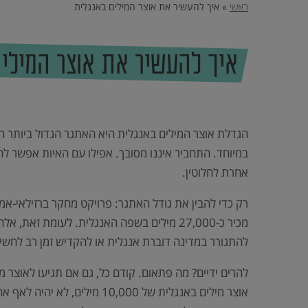
וכן
ראשי
»
איך להעשיר את אוצר המילים באנגלית
הטובה
רכזי,
אפשרותך
לחוץ
ביותר,
נטר
די
שתוכל
איך להעשיר את אוצר המילי
דלג
אזור
להבטיח
בא
להם
הצלחה
מלאה
הגדלת אוצר המילים באנגלית היא האתגר הגדול ביותר ה
בבחינות
במיוחד. התחביר איננו מסובך. אפילו עם האיות אפשר לה
הבגרות,
אחרת לחלוטין.
בפסיכומטרי
וב-
רק כדי להבין את גודל האתגר: פרויקט מחקר ברזילאי-אמ
GMAT.
להתגורר במדינה דוברת אנגלית או להקדיש זמן רב לחשיפ
אוצר מילים באנגלית של 000