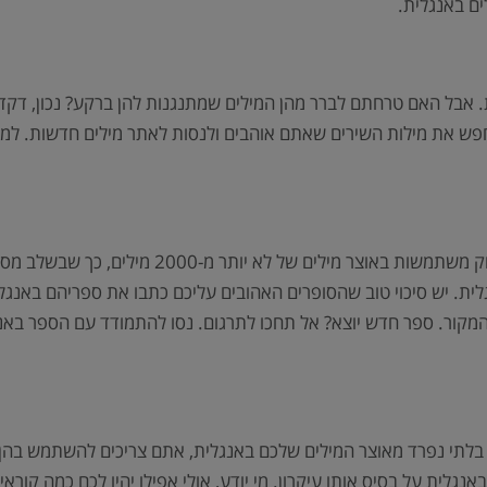
ם באנגלית.
 אבל האם טרחתם לברר מהן המילים שמתנגנות להן ברקע? נכון, דקדו
פש את מילות השירים שאתם אוהבים ולנסות לאתר מילים חדשות. למע
מוזיקה באנגלית אמנם זמינה בקלות, אבל רוב להקות 
ת. יש סיכוי טוב שהסופרים האהובים עליכם כתבו את ספריהם באנגלית.
המקור. ספר חדש יוצא? אל תחכו לתרגום. נסו להתמודד עם הספר באנ
לתי נפרד מאוצר המילים שלכם באנגלית, אתם צריכים להשתמש בהן. דר
 באנגלית על בסיס אותו עיקרון. מי יודע, אולי אפילו יהיו לכם כמה קור