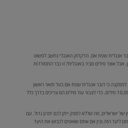
דובר אנגלית שפת אם. הדקדוק האנגלי נחשב לפשוט
 אבל אוצר מילים סביר באנגלית? זו כבר התמודדות
ע למסקנה כי דובר אנגלית שפת אם בעל תואר ראשון
מכיר כ-27,000 מילים בשפה האנגלית. לעומת זאת, אלה שלומדים אנגלית כשפה שנייה מגיעים במאמץ רב לאוצר מילים של 10,000 מילים. כדי לצבור עוד מילים הם צריכים בדרך כלל
עדיין תדעו יותר אנגלית מהרוב המוחץ של ישראלים, מה שללא לספק ייתן לכם יתרון גדול. עם
אם טרם הגעתם ליעד הזה ובין אם אתם שואפים לכבוש את היעד