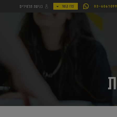
כניסת תלמידים
03-606109
צרו קשר
לקמפוס קורסי יואל גבע
לאתר my.geva
ת