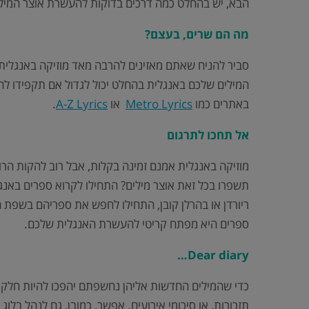
הבא, יש בהחלט כמה דרכים בדוקות להעשרת אוצר המילי
מה הם שרים, בעצם?
סביר להניח שאתם מאזינים להרבה מאד מוזיקה באנגלית.
המילים שלכם באנגלית בהחלט יכול לגדול אם תקפידו לח
באתרים כמו
Metro Lyrics
או
A-Z Lyrics
.
אל תחכו לתרגום
תשפרו בכל זאת אוצר מילים? התחילו לקרוא ספרים באנגלי
ריורדן או בהרלן קובן, התחילו לחפש את ספריהם בשפת 
ספרים היא מפתח קריטי להעשרת האנגלית שלכם.
Dear diary…
כדי שהמילים החדשות אליהן נחשפתם יהפכו להיות חלק ב
תזכורות, או סיכומי אירועים. אפשר, כמובן, גם לנהל בלוג