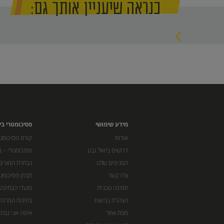
כנראה שיעניין אותך גם:
מידע שימושי
פסיכומטרי בי
אודות
קורס פסיכומטר
דרושים ביואל גבע
פסיכומטרי – מ
הסניפים שלנו
נבחרת המורים
צרו קשר
מבחן פסיכומט
תמיכה טכנית
מועדי הבחינה
הצהרת נגישות
בחינות המרכז 
מפת אתר
איפה אני נבחן