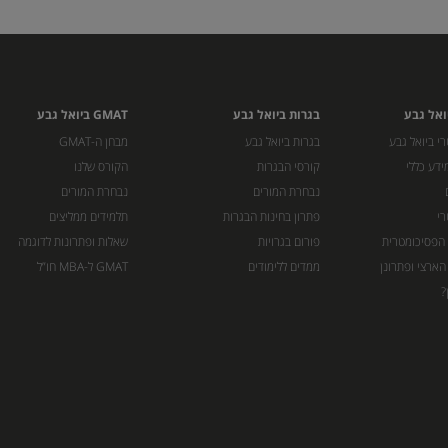
ואל גבע
בגרות ביואל גבע
GMAT ביואל גבע
י ביואל גבע
בגרות ביואל גבע
מבחן ה-GMAT
ידע כללי
קורסי הבגרות
הקורס שלנו
נבחרת המורים
נבחרת המורים
רי
פתרון בחינות הבגרות
תלמידים ממליצים
 הפסיכומטרית
פורום בגרויות
שאלות ופתרונות לדוגמה
הארצי ופתרונן
ממדים ללימודים
GMAT ל-MBA חו”ל
?