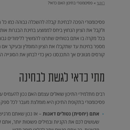
וכן
ראשי
»
פסיכומטרי בתיכון האם כדאי?
הטובה
רכזי,
אפשרותך
לחוץ
ביותר,
נטר
די
שתוכל
פסיכומטרי הפכה לבחינת קבלה להשכלה גבוהה כמו כל 
דלג
אזור
להבטיח
בא
ולקבל את הציון הנחוץ ביחס לממוצע בחינת הבגרות אות
להם
בכל מקרה בו אתם בטוחים שתרצו להמשיך ללימודים גבו
הצלחה
מספר בחינות עד שתקבלו את הציון המומלץ ובעיקר אם ה
מלאה
קורסים מגוונים אך התכנסנו כאן כדי לבחון את הסוגייה
בבחינות
הבגרות,
מתי כדאי לגשת לבחינה
בפסיכומטרי
וב-
GMAT.
רבים מתלמידי התיכון שואלים עצמם האם נכון להעמיס 
פסיכומטרי בתקופת התיכון היא מומלצת מעבר לכל ספק 
אתם (יחסית) נטולים דאגות
– אז נכון שאתם מרגישי
שעושים לכם את הקניות ובמילים פשוטות יותר, אתם ל
מדאגות, כך אתם פנויים יותר לקלוט חומר חדש.