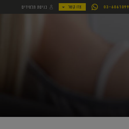
כניסת תלמידים
03-606109
צרו קשר
לקמפוס קורסי יואל גבע
לאתר my.geva