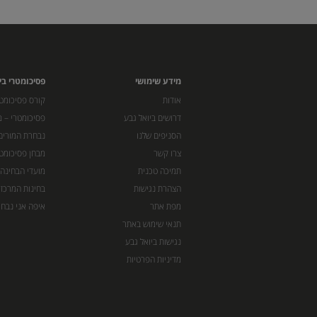
מידע שימושי
פסיכומטרי בי
אודות
קורס פסיכומטר
דרושים ביואל גבע
פסיכומטרי – מ
הסניפים שלנו
נבחרת המורים
צרו קשר
מבחן פסיכומט
תמיכה טכנית
מועדי הבחינה
הצהרת נגישות
בחינות המרכז 
מפת אתר
איפה אני נבחן
תנאי שימוש באתר
נגישות ביואל גבע
מדיניות הפרטיות