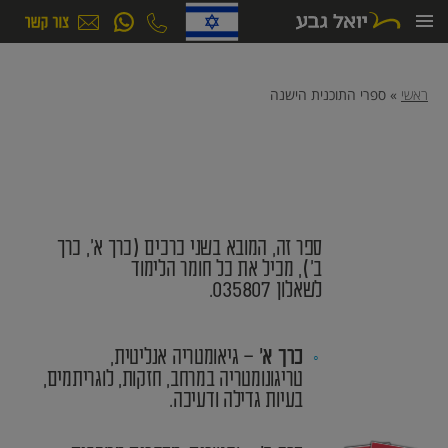
ילוג
תוכן
ראשי
»
ספרי התוכנית הישנה
ספר זה, המובא בשני כרכים (כרך א’, כרך
ב’), מכיל את כל חומר הלימוד
לשאלון 035807.
– גיאומטריה אנליטית,
כרך א’
טריגונומטריה במרחב, חזקות, לוגריתמים,
בעיות גדילה ודעיכה.