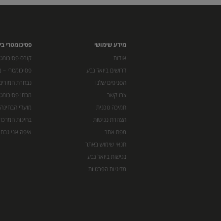
מידע שימושי
פסיכומטרי בי
אודות
קורס פסיכומטר
דרושים ביואל גבע
פסיכומטרי – מ
הסניפים שלנו
נבחרת המורים
צרו קשר
מבחן פסיכומט
תמיכה טכנית
מועדי הבחינה
הצהרת נגישות
בחינות המרכז 
מפת אתר
איפה אני נבחן
תנאי שימוש באתר
נגישות ביואל גבע
מדיניות הפרטיות