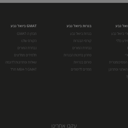
ואל גבע
בגרות ביואל גבע
GMAT ביואל גבע
י ביואל גבע
בגרות ביואל גבע
מבחן ה-GMAT
ידע כללי
קורסי הבגרות
הקורס שלנו
נבחרת המורים
נבחרת המורים
רי
פתרון בחינות הבגרות
תלמידים ממליצים
 הפסיכומטרית
פורום בגרויות
שאלות ופתרונות לדוגמה
הארצי ופתרונן
ממדים ללימודים
GMAT ל-MBA חו”ל
?
עקבו אחרינו