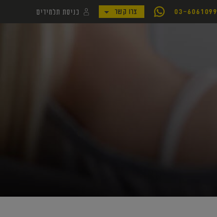
כניסת תלמידים
03-606109
צרו קשר
לקמפוס קורסי יואל גבע
לאתר my.geva