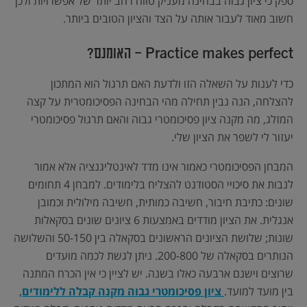
ספק כי ציון גבוה בבחינה מעניק טווח רחב יותר של אפשרויות ולכן
חשוב מאוד לעבור אותה על הצד והציון הטובים ביותר.
Practice makes perfect – האומנם?
כדי לענות על השאלה הזו ולדעת האם תרגול הוא המתכון
להצלחה, הנה נבין תחילה מהי הבחינה הפסיכומטרית על קצה
המזלג, מה מקנה ציון פסיכומטרי גבוה והאם תרגול פסיכומטרי
יעזור לי לשפר את הציון שלי.
המבחן הפסיכומטרי כאמור אינו מדד לאינטליגנציה אלא אמור
לנבות את סיכויי הסטודנט להצליח בלימודים. למבחן 4 תחומים
שונים: כתיבת חיבור, חשיבה כמותית, חשיבה מילולית וכמובן
אנגלית. את הציון מודדים באמצעות 6 ציונים שונים בסקאלות
שונות; שלושת הציונים הראשונים בסקאלה בין 50-150 והשלושה
הנותרים בסקאלה של 200-800. ניתן לגשת לכמה מועדים
שרוצים וישנם ארבעה כאלו בשנה. יש לציין כי אין הכרח המתנה
בין מועד למועד.
ציון פסיכומטרי גבוה מקנה קבלה ללימודים
,