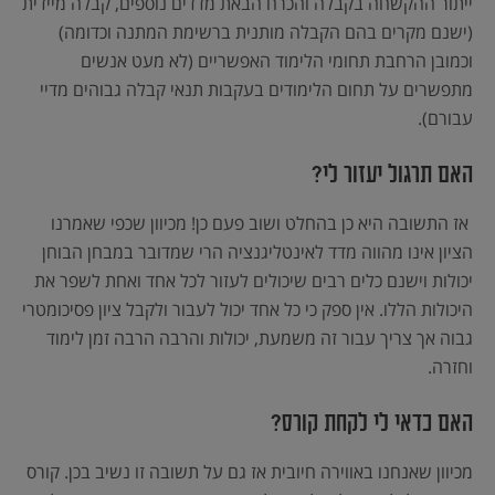
ייתור ההקשחה בקבלה והכרח הבאת מדדים נוספים, קבלה מיידית
(ישנם מקרים בהם הקבלה מותנית ברשימת המתנה וכדומה)
וכמובן הרחבת תחומי הלימוד האפשריים (לא מעט אנשים
מתפשרים על תחום הלימודים בעקבות תנאי קבלה גבוהים מדיי
עבורם).
האם תרגול יעזור לי?
אז התשובה היא כן בהחלט ושוב פעם כן! מכיוון שכפי שאמרנו
הציון אינו מהווה מדד לאינטליגנציה הרי שמדובר במבחן הבוחן
יכולות וישנם כלים רבים שיכולים לעזור לכל אחד ואחת לשפר את
היכולות הללו. אין ספק כי כל אחד יכול לעבור ולקבל ציון פסיכומטרי
גבוה אך צריך עבור זה משמעת, יכולות והרבה הרבה זמן לימוד
וחזרה.
האם כדאי לי לקחת קורס?
מכיוון שאנחנו באווירה חיובית אז גם על תשובה זו נשיב בכן. קורס