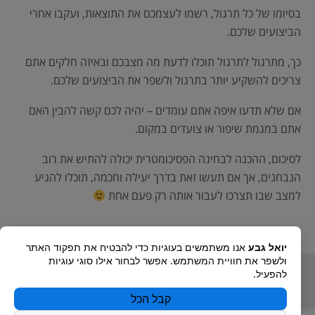
בסיומו של כל תרגול, רשמו לעצמכם את התוצאות, ועקבו אחרי
הביצועים שלכם.
כך, מתרגול לתרגול תוכלו לדעת מה מצבכם ובאיזה חלקים אתם
צריכים להשקיע יותר בתרגול ולשפר את הביצועים שלכם.
אם שלא תדעו איפה אתם עומדים – יהיה לכם קשה להבין האם
אתם במגמת שיפור או צועדים במקום.
לסיכום, ההכנה לבחינה הפסיכומטרית יכולה להתיש את רוב
הנבחנים, אך אם תעשו זאת בדרך יעילה וחכמה, תוכלו להגיע
למצב שבו תצרכו לעבור אותה רק פעם אחת
יואל גבע
אנו משתמשים בעוגיות כדי להבטיח את תפקוד האתר
כנראה שיעניין אותך גם:
ולשפר את חוויית המשתמש. אפשר לבחור אילו סוגי עוגיות
להפעיל.
קבל הכל