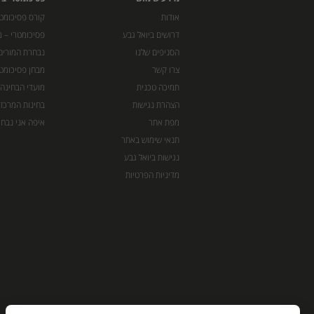
אודות
קורס פסיכומטר
דרושים ביואל גבע
פסיכומטרי – מ
הסניפים שלנו
נבחרת המורים
צרו קשר
מבחן פסיכומט
תמיכה טכנית
מועדי הבחינה
הצהרת נגישות
בחינות המרכז 
מפת אתר
איפה אני נבחן
תנאי שימוש באתר
נגישות ביואל גבע
מדיניות הפרטיות