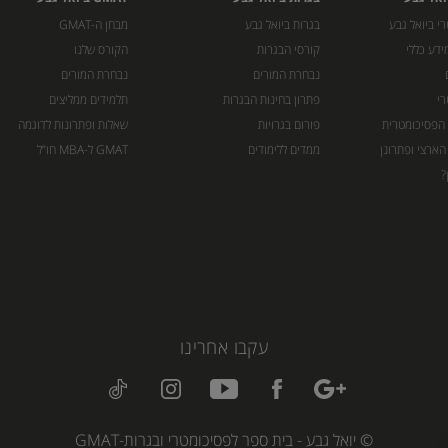
י ביואל גבע
בגרות ביואל גבע
מבחן ה-GMAT
ידע כללי
קורסי הבגרות
הקורס שלנו
נבחרת המורים
נבחרת המורים
רי
פתרון בחינות הבגרות
תלמידים ממליצים
 הפסיכומטרית
פורום בגרויות
שאלות ופתרונות לדוגמה
הארצי ופתרונן
ממדים ללימודים
GMAT ל-MBA חו”ל
?
עקבו אחרינו
© יואל גבע - בית ספר לפסיכומטרי ובגרות-GMAT