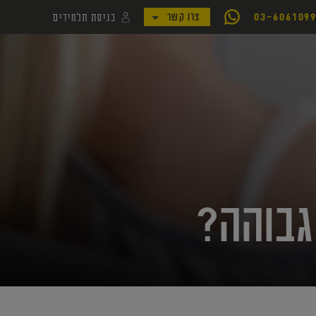
כניסת תלמידים
03-606109
צרו קשר
לקמפוס קורסי יואל גבע
לאתר my.geva
גבוהה?