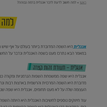
וכן
ראשי
»
למה חשוב לדעת לדבר אנגלית ברמה גבוהה?
הטובה
רכזי,
אפשרותך
לחוץ
ביותר,
נטר
די
שתוכל
למה 
דלג
אזור
להבטיח
בא
להם
הצלחה
מלאה
אנגלית
היא השפה המדוברת ביותר בעולם על אף שיש מס
בבחינות
במאמר הבא נתרכז מעט בשפה האנגלית ונדבר על החשיב
הבגרות,
בפסיכומטרי
אנגלית – תעודת זהות קצרה
וב-
אנגלית היא שפה ממשפחת השפות הגרמניות ומקורה כמובן
GMAT.
מדוברת היא השפה המרכזית והרשמית בארצות רבות ונח
העצומה שלה על לא מעט תחומים. אנגלית היא שפה שניי
עוד חיזוקים נוספים לחשיבות האנגלית היא היותה השפה 