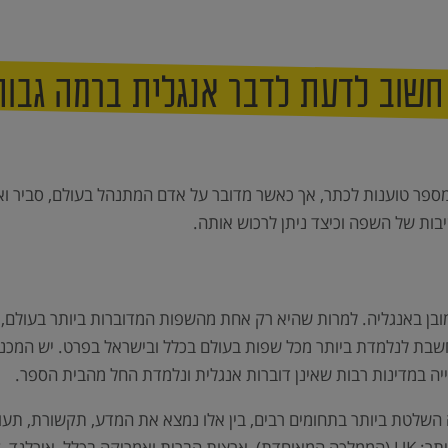
חשוב לדעת לדבר אנגלית ברמה גבו
פר טוענות לכתר, אך כאשר מדובר על אדם המתנהל בעולם, סביר ואנ
ות של השפה וכיצד ניתן לרכוש אותה.
 באנגליה. למרות שהיא רק אחת מהשפות המדוברות ביותר בעולם, הי
שבת לנלמדת ביותר מכל שפות בעולם בכלל ובישראל בפרט. יש המכנ
ה במדינות רבות שאינן דוברות אנגלית ונלמדת החל מהבית הספר.
השלטת ביותר בתחומים רבים, בין אלו נמצא את המדע, תקשורת, תעופה
בים. המדינות בהן האנגלית היא השפה הרשמית הן בין היתר: UK (הממלכה המאוחדת), ארצות הברי